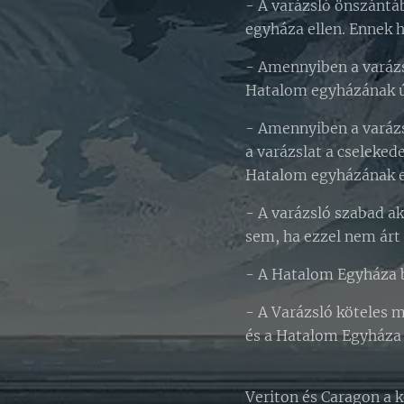
- A varázsló önszántá
egyháza ellen. Ennek h
- Amennyiben a varázs
Hatalom egyházának úgy
- Amennyiben a varázs
a varázslat a cseleked
Hatalom egyházának eg
- A varázsló szabad a
sem, ha ezzel nem árt 
- A Hatalom Egyháza b
- A Varázsló köteles m
és a Hatalom Egyháza á
Veriton és Caragon a 