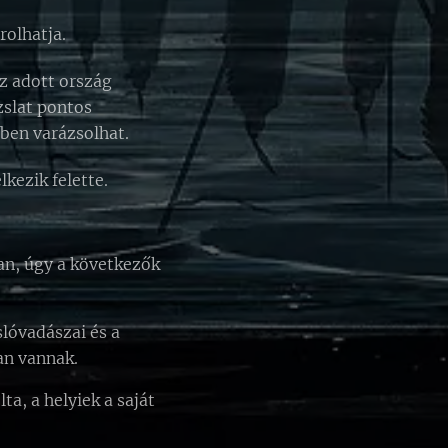
rolhatja.
az adott ország
ázslat pontos
tében varázsolhat.
kezik felette.
an, úgy a következők
lóvadászai és a
an vannak.
a, a helyiek a saját