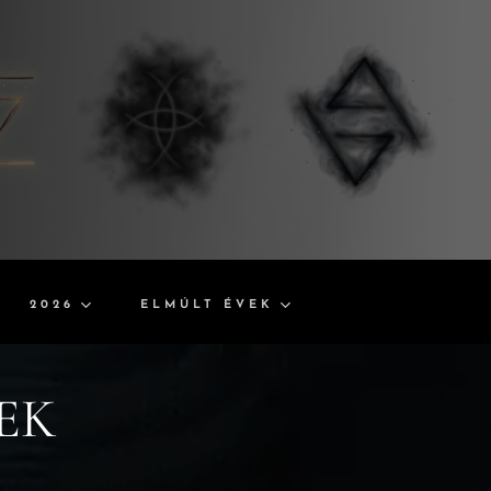
2026
ELMÚLT ÉVEK
EK