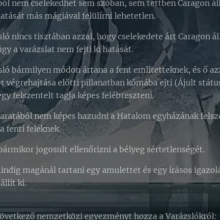
ból nem cselekedhet sem szóban, sem tettben Caragon á
atását más mágiával felülírni lehetetlen.
ló nincs tisztában azzal, hogy cselekedete árt Caragon á
 a varázslat nem fejti ki hatását.
ló bármilyen módon ártana a fent említetteknek, és ő azz
et végrehajtása előtti pillanatban kómába ejti (Ájult státu
y felszentelt tagja képes felébreszteni.
karatából nem képes hazudni a Hatalom egyházának felsze
a fenti feleknek.
ármikor jogosult ellenőrizni a bélyeg sértetlenségét.
indig magánál tartani egy amulettet és egy írásos igazolá
llít ki.
következő nemzetközi egyezményt hozza a Varázslókról: