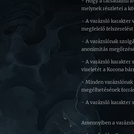
- Hogy a társadalmi ít
melynek részletei a k
- A varázsló karakter 
megfelelő felszerelést 
- A varázslónak szolgá
anonimitás megőrzésé
- A varázsló karakter 
viseletét a Korona bár
- Minden varázslónak 
megélhetésének forrás
- A varázsló karakter 
Amennyiben a varázsló