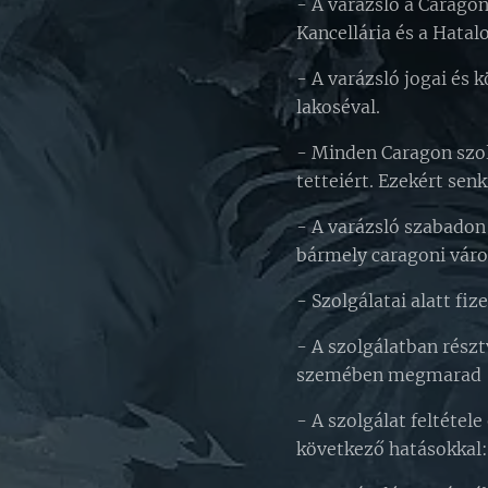
- A varázsló a Caragon
Kancellária és a Hatal
- A varázsló jogai és 
lakoséval.
- Minden Caragon szol
tetteiért. Ezekért sen
- A varázsló szabadon
bármely caragoni váro
- Szolgálatai alatt fi
- A szolgálatban rész
szemében megmarad "v
- A szolgálat feltétel
következő hatásokkal: