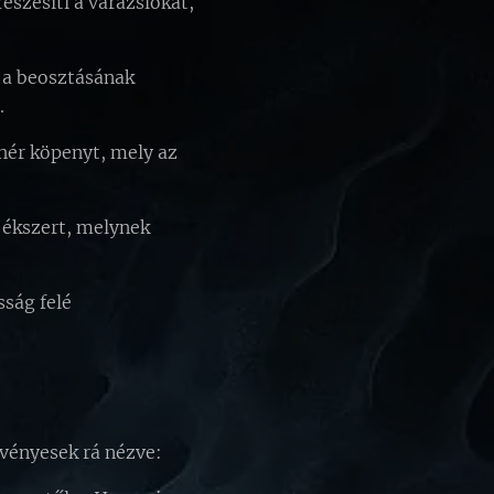
szesíti a varázslókat,
, a beosztásának
.
ehér köpenyt, mely az
ó ékszert, melynek
sság felé
rvényesek rá nézve: