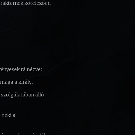
arakternek kötelezően
vényesek rá nézve:
 maga a király.
 szolgálatában álló
 neki a