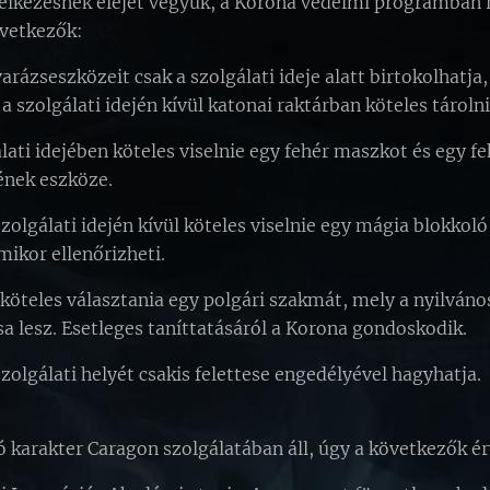
élkezésnek elejét vegyük, a Korona védelmi programban ré
övetkezők:
varázseszközeit csak a szolgálati ideje alatt birtokolhatja
a szolgálati idején kívül katonai raktárban köteles tárolni
lati idejében köteles viselnie egy fehér maszkot és egy f
nek eszköze.
szolgálati idején kívül köteles viselnie egy mágia blokkol
mikor ellenőrizheti.
köteles választania egy polgári szakmát, mely a nyilváno
a lesz. Esetleges taníttatásáról a Korona gondoskodik.
szolgálati helyét csakis felettese engedélyével hagyhatja.
 karakter Caragon szolgálatában áll, úgy a következők é