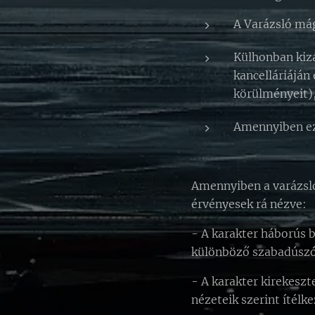
A Varázsló mág
Külhonban kizá
kancelláriáján 
körülményeit), 
Amennyiben ezt
Amennyiben a varázsló
érvényesek rá nézve:
- A karakter háborús 
különböző szabadúszó
- A karakter kirekeszt
nézeteik szerint ítélke