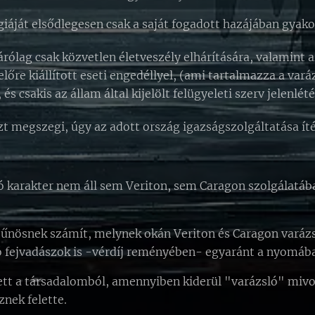
iáját elsődlegesen csak a saját fogadott hazájában gyako
rólag csak közvetlen életveszély elhárítására, valamint 
előre kiállított eseti engedéllyel, (ami tartalmazza a var
és csakis az állam által kijelölt felügyeleti szerv jelenlé
 megszegi, úgy az adott ország igazságszolgáltatása ítél
 karakter nem áll sem Veriton, sem Caragon szolgálatáb
bűnösnek számít, melynek okán Veriton és Caragon varázs
 fejvadászok is -vérdíj reményében- egyaránt a nyomáb
ett a társadalomból, amennyiben kiderül "varázsló" mivolt
znek felette.