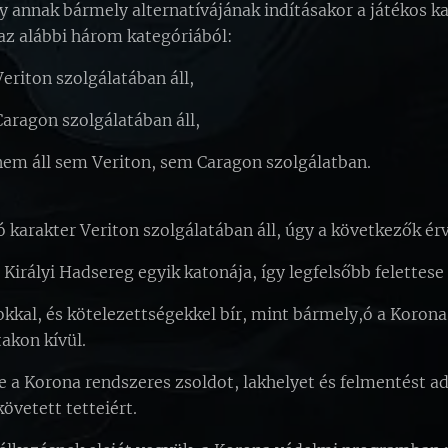
y annak bármely alternatívájának indításakor a játékos k
 az alábbi három kategóriából:
Veriton szolgálatában áll,
Caragon szolgálatában áll,
 nem áll sem Veriton, sem Caragon szolgálatban.
 karakter Veriton szolgálatában áll, úgy a következők ér
 Királyi Hadsereg egyik katonája, így legfelsőbb felettese
okkal, és kötelezettségekkel bír, mint bármely,ó a Korona
takon kívül.
e a Korona rendszeres zsoldot, lakhelyet és felmentést ad
övetett tetteiért.