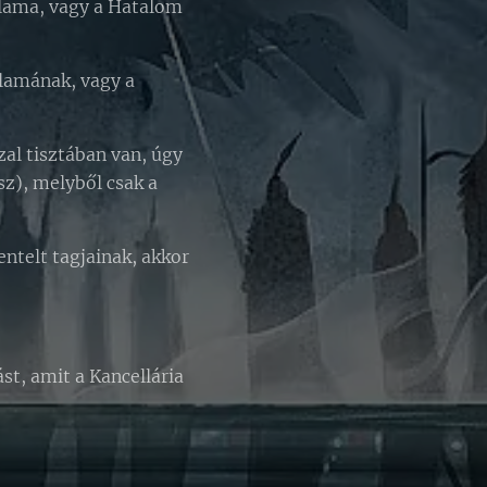
llama, vagy a Hatalom
llamának, vagy a
al tisztában van, úgy
sz), melyből csak a
ntelt tagjainak, akkor
st, amit a Kancellária