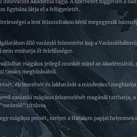
i Innovációs Akadémia tagja. A szervezet független a had
om Egyháza látja el a felügyeletét.
kötelességei a lent felsoroltakon kívül megegyezik bárme
gálatában álló varázsló felmentést kap a Varázslóháború 
ki nem vonhatja őt felelősségre.
 vállalhat mágikus jellegű munkát mind az Akadémiától,
si tanács megbízásából.
zetését, élelmezését és lakhatását a mindenkori megbízója 
tvevő varázsló mágikus felszerelését magánál tarthatja, 
arázsló" titulusa.
e egy mágikus pecsét, melyet a Hatalom papjai helyeznek el